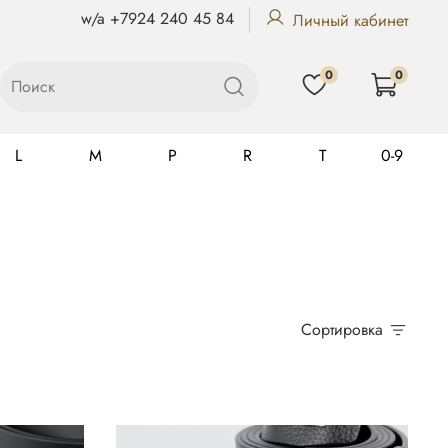
w/a +7924 240 45 84
Личный кабинет
0
0
L
M
P
R
T
0-9
Gualtiero
Сортировка