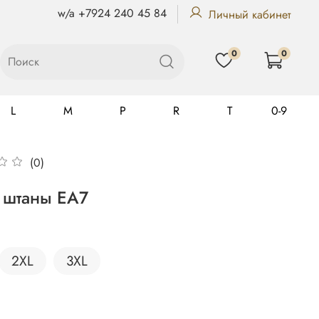
w/a +7924 240 45 84
Личный кабинет
0
0
L
M
P
R
T
0-9
(0)
Gualtiero
 штаны EA7
2XL
3XL