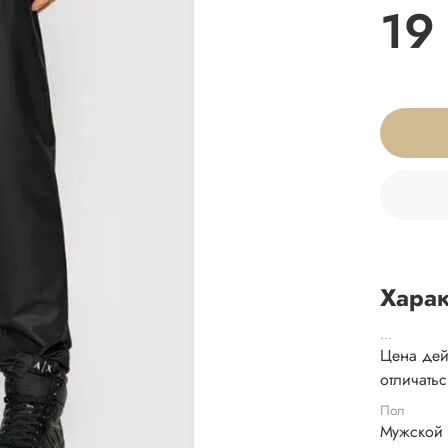
19
Харак
...
Цена дей
отличать
Пол
Мужской