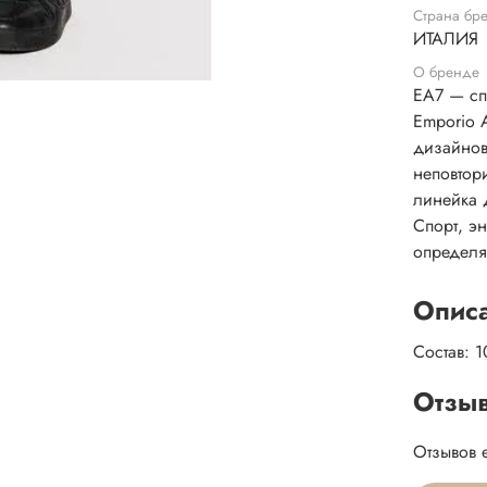
Страна бр
ИТАЛИЯ
О бренде
EA7 — сп
Emporio 
дизайнов
неповтор
линейка 
Спорт, э
определя
Опис
Состав: 
Отзы
Отзывов 