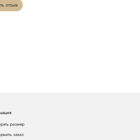
ть отзыв
мация
брать размер
ормить заказ