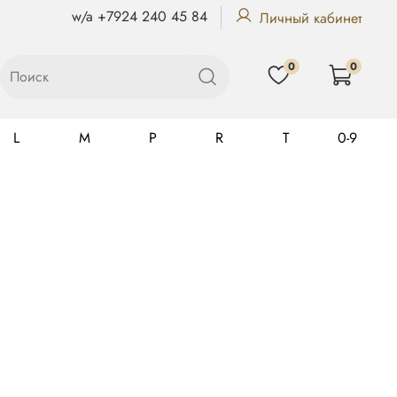
w/a +7924 240 45 84
Личный кабинет
0
0
L
M
P
R
T
0-9
Gualtiero