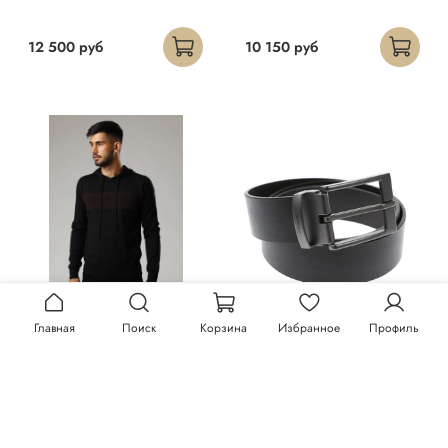
12 500 руб
10 150 руб
Главная
Поиск
Корзина
Избранное
Профиль
Худи Trussardi
Ремень Trussardi
23 300 руб
13 150 руб