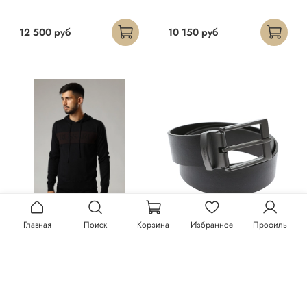
12 500 руб
10 150 руб
Главная
Поиск
Корзина
Избранное
Профиль
Худи Trussardi
Ремень Trussardi
23 300 руб
13 150 руб