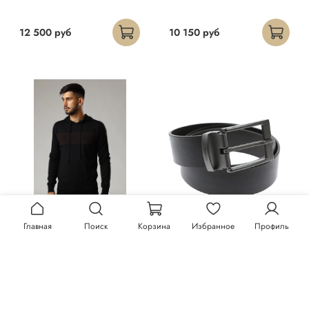
12 500 руб
10 150 руб
Главная
Поиск
Корзина
Избранное
Профиль
Худи Trussardi
Ремень Trussardi
23 300 руб
13 150 руб