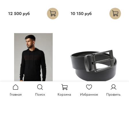
12 500 руб
10 150 руб
Главная
Поиск
Корзина
Избранное
Профиль
Худи Trussardi
Ремень Trussardi
23 300 руб
13 150 руб