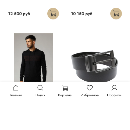
12 500 руб
10 150 руб
Главная
Поиск
Корзина
Избранное
Профиль
Худи Trussardi
Ремень Trussardi
23 300 руб
13 150 руб