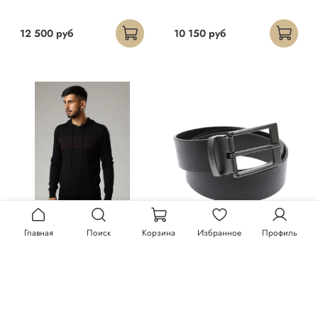
12 500 руб
10 150 руб
Главная
Поиск
Корзина
Избранное
Профиль
Худи Trussardi
Ремень Trussardi
23 300 руб
13 150 руб