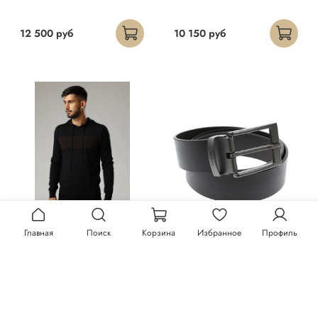
12 500 руб
10 150 руб
Главная
Поиск
Корзина
Избранное
Профиль
Худи Trussardi
Ремень Trussardi
23 300 руб
13 150 руб