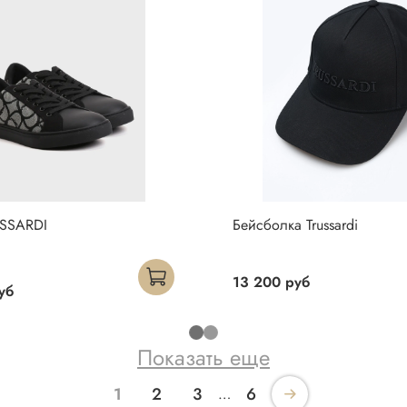
USSARDI
Бейсболка Trussardi
13 200 руб
уб
Показать еще
1
2
3
6
…