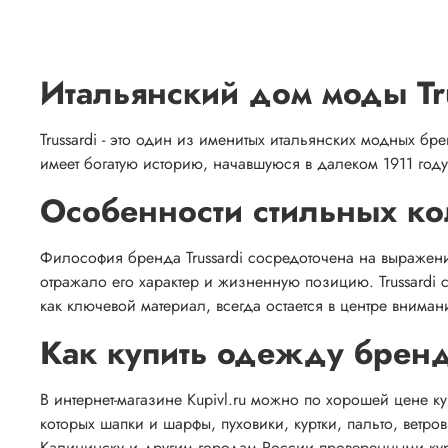
Итальянский дом моды Tr
Trussardi - это один из именитых итальянских модных 
имеет богатую историю, начавшуюся в далеком 1911 году.
Особенности стильных к
Философия бренда Trussardi сосредоточена на выражени
отражало его характер и жизненную позицию. Trussardi 
как ключевой материал, всегда остается в центре вним
Как купить одежду бренд
В интернет-магазине Kupivl.ru можно по хорошей цене к
которых шапки и шарфы, пуховики, куртки, пальто, ветр
Калининску и другим городам России проверенными ку