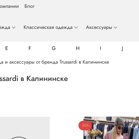
компании
Блог
ежда
Классическая одежда
Аксессуары
E
F
G
H
I
J
 и аксессуары от бренда Trussardi в Калининске
ssardi в Калининске
Billionaire
Colmar
Emporio Armani
Frankie Morello
Gianfranco Butteri
John Richmond
Luca Guerrini
Mario Giannini
Roberto Cavalli
Fynch-Hatton
Just Cavalli
Luzardo
-30%