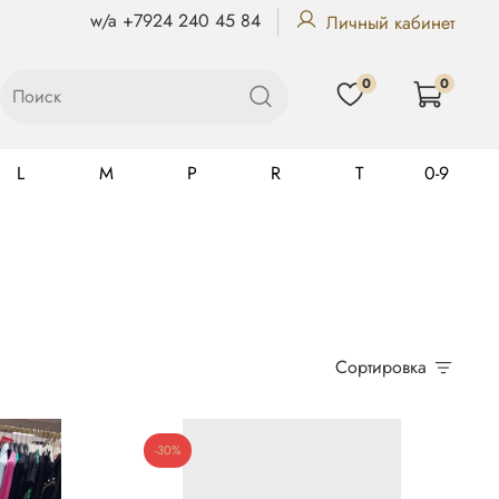
w/a +7924 240 45 84
Личный кабинет
0
0
L
M
P
R
T
0-9
Gualtiero
Сортировка
-30%