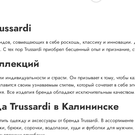
ussardi
брендов, совмещающих в себе роскошь, классику и инновации. 
 С тех пор Trussardi приобрел бесценный опыт и признание, с
оллекций
и индивидуальности и страсти. Он призывает к тому, чтобы к
славится своим узнаваемым стилем, который сочетает в себе э
ания. Все изделия бренда обладают исключительным качество
а Trussardi в Калининске
упить одежду и аксессуары от бренда Trussardi. В ассортимен
овки, брюки, сорочки, водолазки, худи и футболки для мужчи
рьерскими службами.