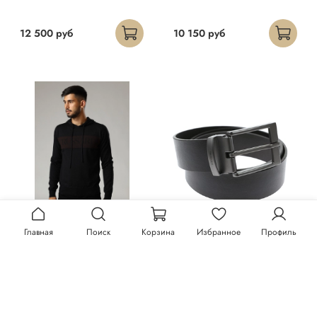
12 500 руб
10 150 руб
Главная
Поиск
Корзина
Избранное
Профиль
Худи Trussardi
Ремень Trussardi
23 300 руб
13 150 руб