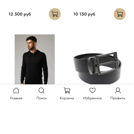
12 500 руб
10 150 руб
Главная
Поиск
Корзина
Избранное
Профиль
Худи Trussardi
Ремень Trussardi
23 300 руб
13 150 руб