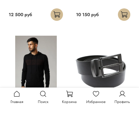
12 500 руб
10 150 руб
Главная
Поиск
Корзина
Избранное
Профиль
Худи Trussardi
Ремень Trussardi
23 300 руб
13 150 руб