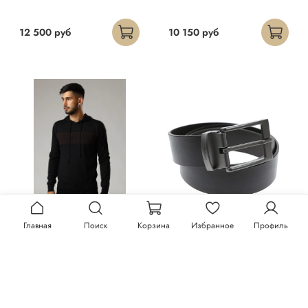
12 500 руб
10 150 руб
Главная
Поиск
Корзина
Избранное
Профиль
Худи Trussardi
Ремень Trussardi
23 300 руб
13 150 руб