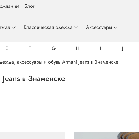
компании
Блог
ежда
Классическая одежда
Аксессуары
E
F
G
H
I
J
дежда, аксессуары и обувь Armani Jeans в Знаменске
 Jeans в Знаменске
Billionaire
Colmar
Emporio Armani
Frankie Morello
Gianfranco Butteri
John Richmond
Luca Guerrini
Mario Giannini
Roberto Cavalli
Fynch-Hatton
Just Cavalli
Luzardo