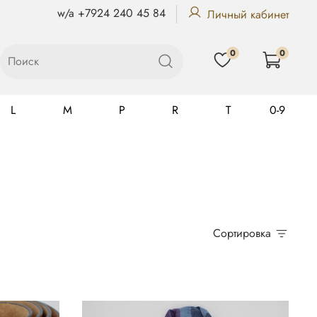
w/a +7924 240 45 84
Личный кабинет
0
0
L
M
P
R
T
0-9
Gualtiero
Сортировка