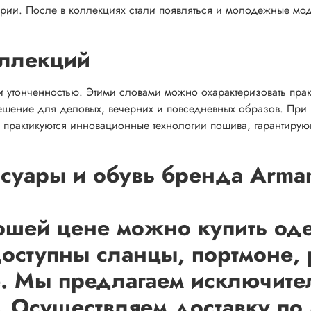
гории. После в коллекциях стали появляться и молодежные м
оллекций
 и утонченностью. Этими словами можно охарактеризовать пра
решение для деловых, вечерних и повседневных образов. При
же практикуются инновационные технологии пошива, гарантир
суары и обувь бренда Armani
ошей цене можно купить оде
 доступны сланцы, портмоне,
е. Мы предлагаем исключит
. Осуществляем доставку по 