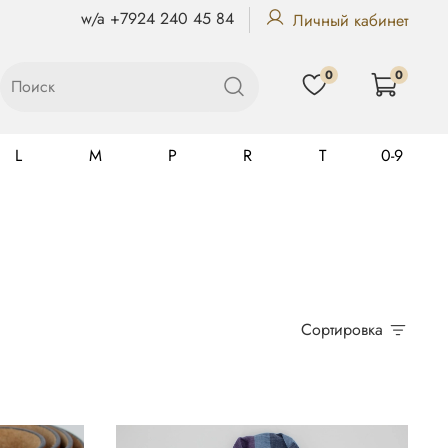
w/a +7924 240 45 84
Личный кабинет
0
0
L
M
P
R
T
0-9
Gualtiero
Сортировка