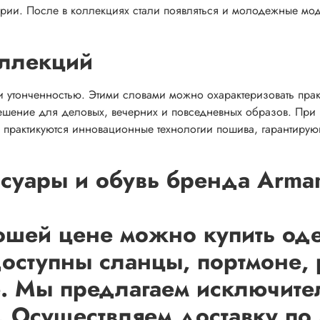
гории. После в коллекциях стали появляться и молодежные м
оллекций
 и утонченностью. Этими словами можно охарактеризовать пра
решение для деловых, вечерних и повседневных образов. При
же практикуются инновационные технологии пошива, гарантир
суары и обувь бренда Armani
ошей цене можно купить оде
 доступны сланцы, портмоне,
е. Мы предлагаем исключит
 Осуществляем доставку по 