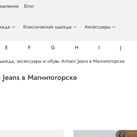
компании
Блог
ежда
Классическая одежда
Аксессуары
E
F
G
H
I
J
дежда, аксессуары и обувь Armani Jeans в Магнитогорске
Jeans в Магнитогорске
Billionaire
Colmar
Emporio Armani
Frankie Morello
Gianfranco Butteri
John Richmond
Luca Guerrini
Mario Giannini
Roberto Cavalli
Fynch-Hatton
Just Cavalli
Luzardo