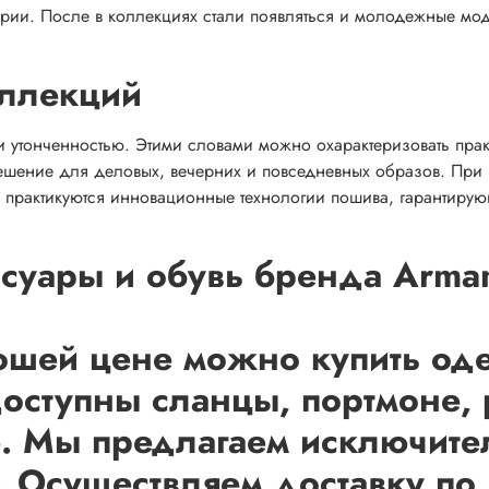
гории. После в коллекциях стали появляться и молодежные м
оллекций
 и утонченностью. Этими словами можно охарактеризовать пра
решение для деловых, вечерних и повседневных образов. При
же практикуются инновационные технологии пошива, гарантир
суары и обувь бренда Armani
ошей цене можно купить оде
 доступны сланцы, портмоне,
е. Мы предлагаем исключит
. Осуществляем доставку по 