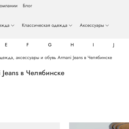
компании
Блог
ежда
Классическая одежда
Аксессуары
E
F
G
H
I
J
дежда, аксессуары и обувь Armani Jeans в Челябинске
 Jeans в Челябинске
Billionaire
Colmar
Emporio Armani
Frankie Morello
Gianfranco Butteri
John Richmond
Luca Guerrini
Mario Giannini
Roberto Cavalli
Fynch-Hatton
Just Cavalli
Luzardo