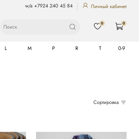
w/a +7924 240 45 84
Личный кабинет
0
0
L
M
P
R
T
0-9
Gualtiero
Сортировка