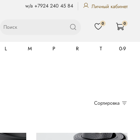
w/a +7924 240 45 84
Личный кабинет
0
0
L
M
P
R
T
0-9
Gualtiero
Сортировка