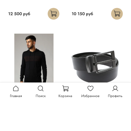
12 500 руб
10 150 руб
Главная
Поиск
Корзина
Избранное
Профиль
Худи Trussardi
Ремень Trussardi
23 300 руб
13 150 руб