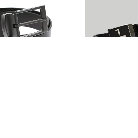
ussardi
Ремень Trussardi
уб
13 150 руб
Показать еще
1
2
3
6
…