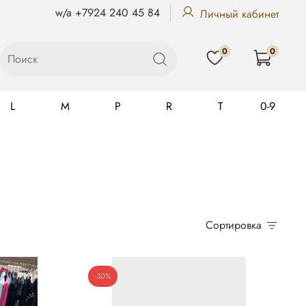
w/a +7924 240 45 84
Личный кабинет
0
0
L
M
P
R
T
0-9
Gualtiero
Сортировка
-30%