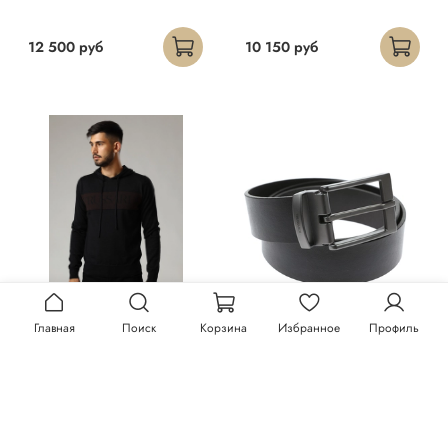
12 500 руб
10 150 руб
Главная
Поиск
Корзина
Избранное
Профиль
Худи Trussardi
Ремень Trussardi
23 300 руб
13 150 руб