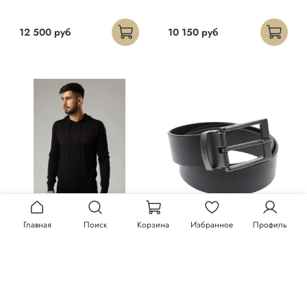
12 500 руб
10 150 руб
Главная
Поиск
Корзина
Избранное
Профиль
Худи Trussardi
Ремень Trussardi
23 300 руб
13 150 руб