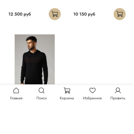
12 500 руб
10 150 руб
Главная
Поиск
Корзина
Избранное
Профиль
Худи Trussardi
Ремень Trussardi
23 300 руб
13 150 руб