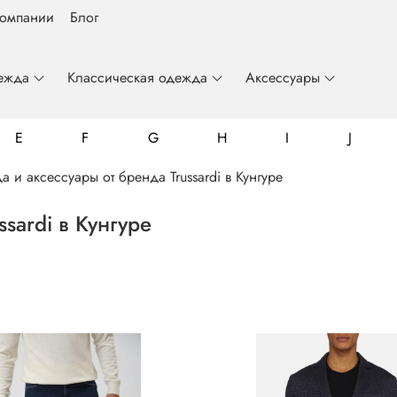
компании
Блог
ежда
Классическая одежда
Аксессуары
E
F
G
H
I
J
 и аксессуары от бренда Trussardi в Кунгуре
sardi в Кунгуре
Billionaire
Colmar
Emporio Armani
Frankie Morello
Gianfranco Butteri
John Richmond
Luca Guerrini
Mario Giannini
Roberto Cavalli
Fynch-Hatton
Just Cavalli
Luzardo