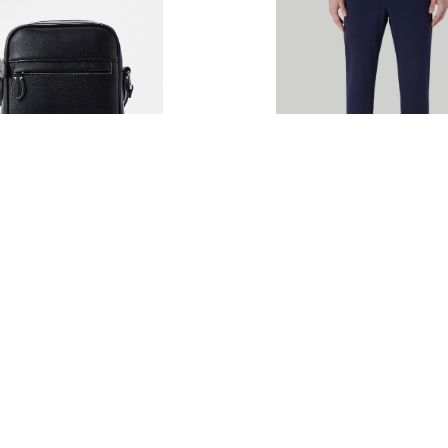
ssardi
Спорт штаны Trussardi
уб
18 400 руб