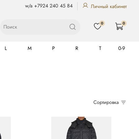
w/a +7924 240 45 84
Личный кабинет
0
0
L
M
P
R
T
0-9
Gualtiero
Сортировка