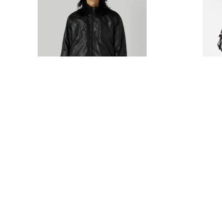
Кожаная куртка Trussardi
Сумка Tru
69 900 руб
21 200 р